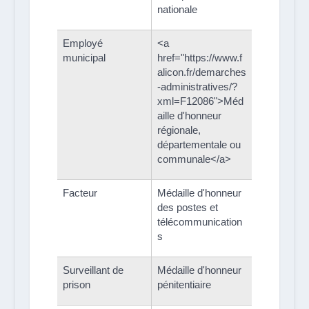
nationale
Employé
<a
municipal
href="https://www.f
alicon.fr/demarches
-administratives/?
xml=F12086">Méd
aille d'honneur
régionale,
départementale ou
communale</a>
Facteur
Médaille d'honneur
des postes et
télécommunication
s
Surveillant de
Médaille d'honneur
prison
pénitentiaire