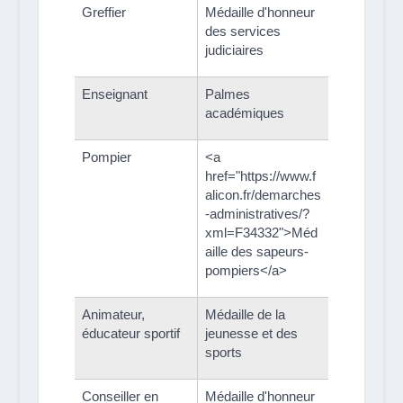
Greffier
Médaille d'honneur
des services
judiciaires
Enseignant
Palmes
académiques
Pompier
<a
href="https://www.f
alicon.fr/demarches
-administratives/?
xml=F34332">Méd
aille des sapeurs-
pompiers</a>
Animateur,
Médaille de la
éducateur sportif
jeunesse et des
sports
Conseiller en
Médaille d'honneur