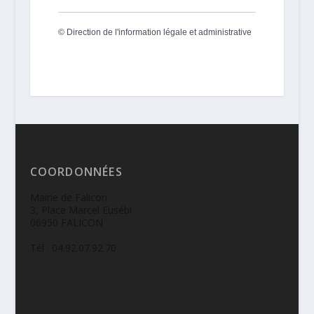
©
Direction de l'information légale et administrative
COORDONNÉES
Mairie de Falicon
3, Place Marcel Eusébi
06950 FALICON
Tél : 04.92.07.92.70