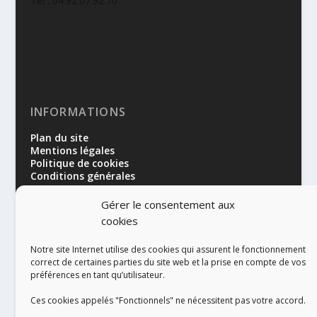
Tél : 04.92.07.92.70
INFORMATIONS
Plan du site
Mentions légales
Politique de cookies
Conditions générales
Gérer le consentement aux
cookies
Notre site Internet utilise des cookies qui assurent le fonctionnement
correct de certaines parties du site web et la prise en compte de vos
préférences en tant qu’utilisateur.
RÉALISATION
Ces cookies appelés "Fonctionnels" ne nécessitent pas votre accord.