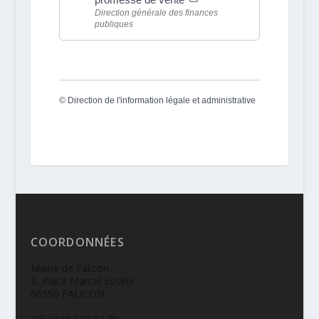
Direction générale des finances
publiques
©
Direction de l'information légale et administrative
COORDONNÉES
Mairie de Falicon
3, Place Marcel Eusébi
06950 FALICON