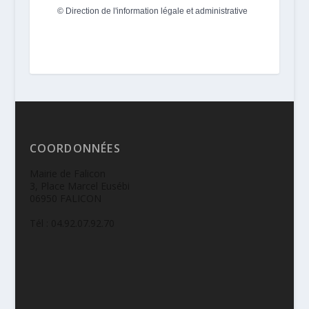
©
Direction de l'information légale et administrative
COORDONNÉES
Mairie de Falicon
3, Place Marcel Eusébi
06950 FALICON
Tél : 04.92.07.92.70