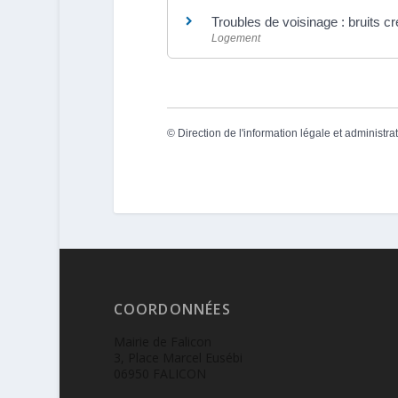
Troubles de voisinage : bruits
Logement
©
Direction de l'information légale et administra
COORDONNÉES
Mairie de Falicon
3, Place Marcel Eusébi
06950 FALICON