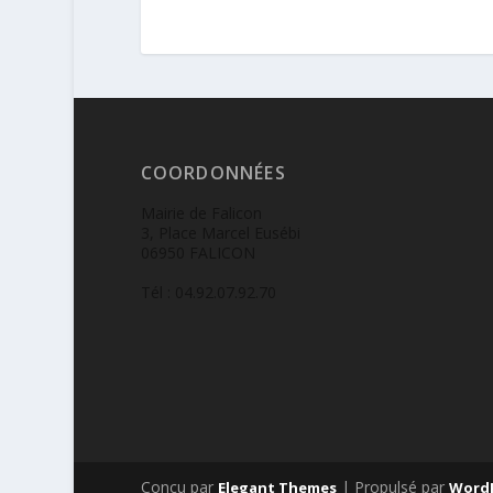
COORDONNÉES
Mairie de Falicon
3, Place Marcel Eusébi
06950 FALICON
Tél : 04.92.07.92.70
Conçu par
| Propulsé par
Elegant Themes
Word