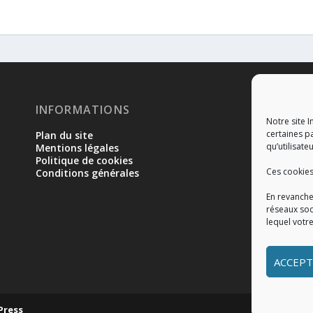
INFORMATIONS
RÉ
Notre site I
certaines p
Plan du site
qu’utilisateu
Mentions légales
Politique de cookies
Ces cookies
Conditions générales
En revanche
réseaux soc
lequel votr
ACCEPT
Press