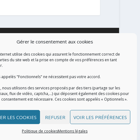
Gérer le consentement aux cookies
ALISATION
nternet utilise des cookies qui assurent le fonctionnement correct de
arties du site web et la prise en compte de vos préférences en tant
r.
 appelés "Fonctionnels" ne nécessitent pas votre accord.
, nous utilisons des services proposés par des tiers (partage sur les
iaux, flux de vidéo, captcha,...) qui déposent également des cookies pour
e consentement est nécessaire. Ces cookies sont appelés « Optionnels ».
ER LES COOKIES
REFUSER
VOIR LES PRÉFÉRENCES
Politique de cookies
Mentions légales