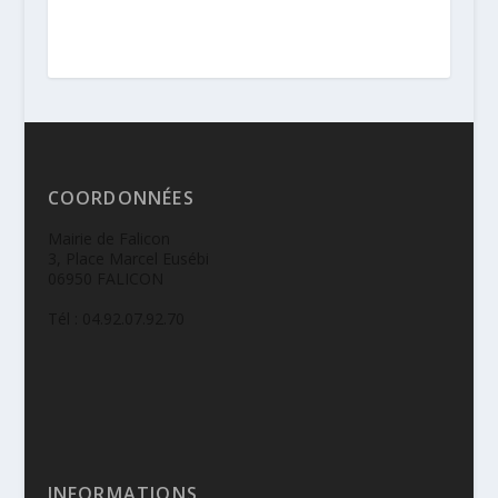
COORDONNÉES
Mairie de Falicon
3, Place Marcel Eusébi
06950 FALICON
Tél : 04.92.07.92.70
INFORMATIONS