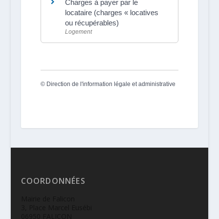
Charges à payer par le
locataire (charges « locatives
ou récupérables)
Logement
©
Direction de l'information légale et administrative
COORDONNÉES
Mairie de Falicon
3, Place Marcel Eusébi
06950 FALICON