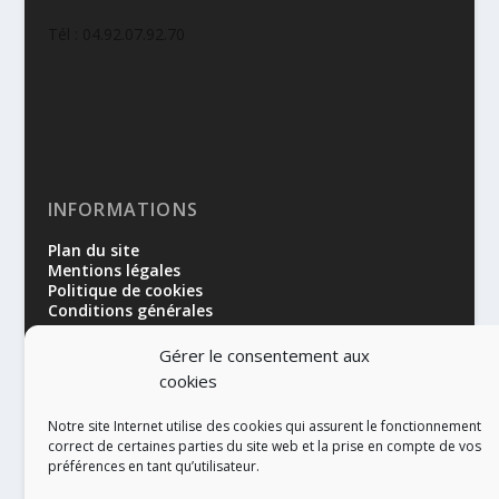
Tél : 04.92.07.92.70
INFORMATIONS
Plan du site
Mentions légales
Politique de cookies
Conditions générales
Gérer le consentement aux
cookies
Notre site Internet utilise des cookies qui assurent le fonctionnement
correct de certaines parties du site web et la prise en compte de vos
préférences en tant qu’utilisateur.
RÉALISATION