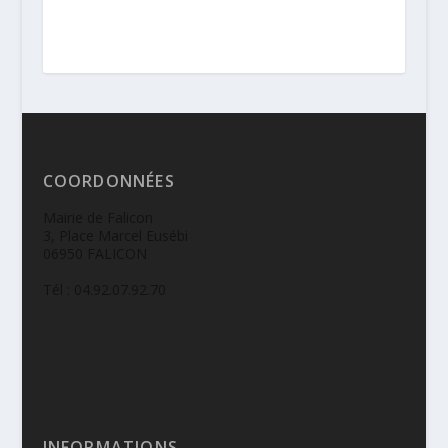
COORDONNÉES
Mairie de Falicon
3, Place Marcel Eusébi
06950 FALICON
Tél : 04.92.07.92.70
INFORMATIONS