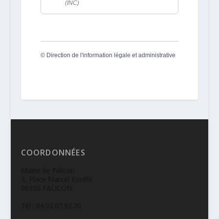
(INC)
©
Direction de l'information légale et administrative
COORDONNÉES
Mairie de Falicon
3, Place Marcel Eusébi
06950 FALICON
Tél : 04.92.07.92.70