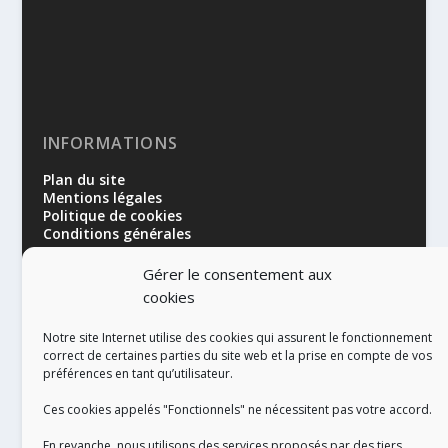
INFORMATIONS
Plan du site
Mentions légales
Politique de cookies
Conditions générales
Gérer le consentement aux
cookies
Notre site Internet utilise des cookies qui assurent le fonctionnement
correct de certaines parties du site web et la prise en compte de vos
préférences en tant qu’utilisateur.
RÉALISATION
Ces cookies appelés "Fonctionnels" ne nécessitent pas votre accord.
En revanche, nous utilisons des services proposés par des tiers