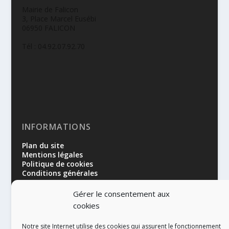
Mairie de Falicon
3, Place Marcel Eusébi
06950 FALICON
Tél : 04.92.07.92.70
INFORMATIONS
Plan du site
Mentions légales
Politique de cookies
Conditions générales
Gérer le consentement aux
cookies
Notre site Internet utilise des cookies qui assurent le fonctionnement