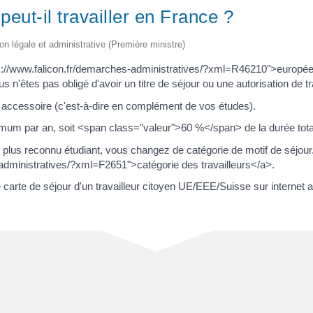
eut-il travailler en France ?
ion légale et administrative (Première ministre)
tps://www.falicon.fr/demarches-administratives/?xml=R46210">europ
s n'êtes pas obligé d'avoir un titre de séjour ou une autorisation de tr
 accessoire (c'est-à-dire en complément de vos études).
um par an, soit <span class="valeur">60 %</span> de la durée totale
plus reconnu étudiant, vous changez de catégorie de motif de séjour.
administratives/?xml=F2651">catégorie des travailleurs</a>.
te de séjour d'un travailleur citoyen UE/EEE/Suisse sur internet avan