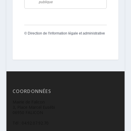
publique
©
Direction de l'information légale et administrative
COORDONNÉES
Mairie de Falicon
3, Place Marcel Eusébi
06950 FALICON
Tél : 04.92.07.92.70