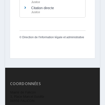
Justice
Citation directe
Justice
©
Direction de l'information légale et administrative
COORDONNÉES
Mairie de Falicon
3, Place Marcel Eusébi
06950 FALICON