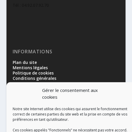
Tél : 04.92.07.92.70
INFORMATIONS
Plan du site
Mentions légales
Politique de cookies
Conditions générales
Gérer le consentement aux
cookies
Notre site Internet utilise des cookies qui assurent le fonctionnement
correct de certaines parties du site web et la prise en compte de vos
préférences en tant qu’utilisateur.
RÉALISATION
Ces cookies appelés "Fonctionnels" ne nécessitent pas votre accord.