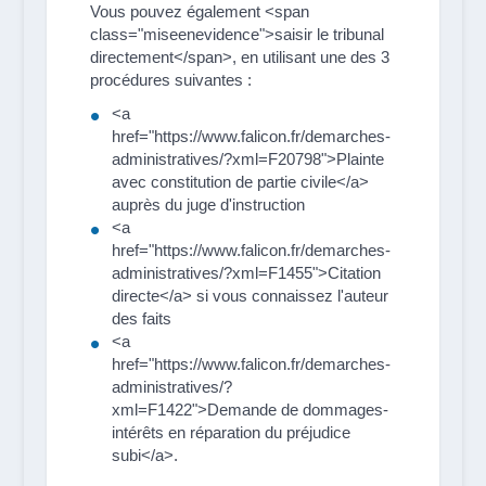
Vous pouvez également <span
class="miseenevidence">saisir le tribunal
directement</span>, en utilisant une des 3
procédures suivantes :
<a
href="https://www.falicon.fr/demarches-
administratives/?xml=F20798">Plainte
avec constitution de partie civile</a>
auprès du juge d'instruction
<a
href="https://www.falicon.fr/demarches-
administratives/?xml=F1455">Citation
directe</a> si vous connaissez l'auteur
des faits
<a
href="https://www.falicon.fr/demarches-
administratives/?
xml=F1422">Demande de dommages-
intérêts en réparation du préjudice
subi</a>.