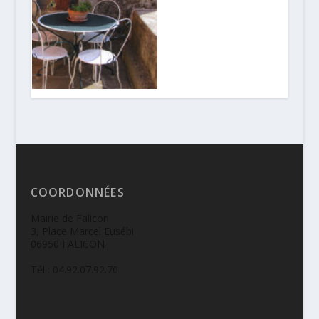
COORDONNÉES
Mairie de Falicon
3, Place Marcel Eusébi
06950 FALICON
Tél : 04.92.07.92.70