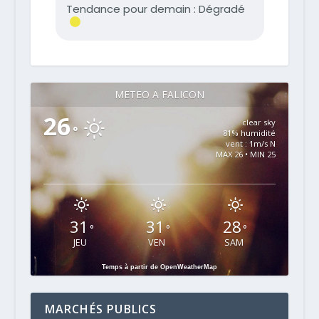
MÉTÉO À FALICON
26
clear sky
°
81% humidité
vent : 1m/s N
MAX 26 • MIN 25
31
31
28
°
°
°
JEU
VEN
SAM
Temps à partir de OpenWeatherMap
MARCHÉS PUBLICS