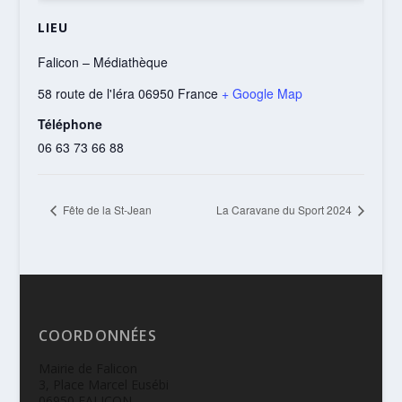
LIEU
Falicon – Médiathèque
58 route de l'Iéra
06950
France
+ Google Map
Téléphone
06 63 73 66 88
Fête de la St-Jean
La Caravane du Sport 2024
COORDONNÉES
Mairie de Falicon
3, Place Marcel Eusébi
06950 FALICON