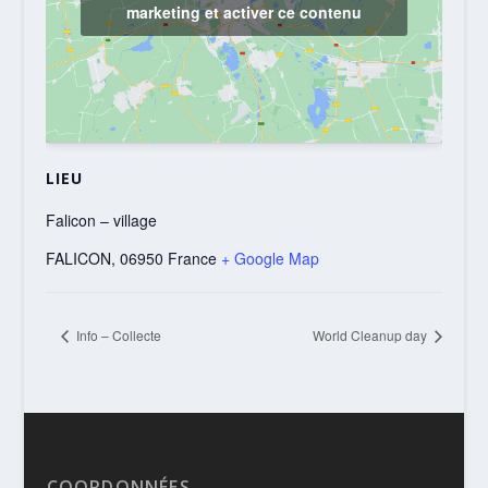
marketing et activer ce contenu
LIEU
Falicon – village
FALICON
,
06950
France
+ Google Map
Info – Collecte
World Cleanup day
COORDONNÉES