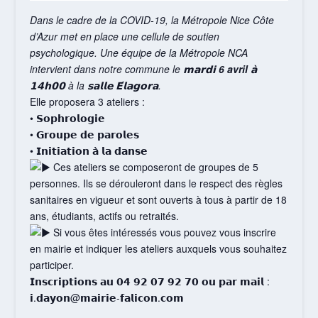
Dans le cadre de la COVID-19, la Métropole Nice Côte
d’Azur met en place une cellule de soutien
psychologique. Une équipe de la Métropole NCA
intervient dans notre commune le 𝗺𝗮𝗿𝗱𝗶
6 avril
𝗮̀
𝟭𝟰𝗵𝟬𝟬 à la 𝘀𝗮𝗹𝗹𝗲 𝗘́𝗹𝗮𝗴𝗼𝗿𝗮.
Elle proposera 3 ateliers :
• 𝗦𝗼𝗽𝗵𝗿𝗼𝗹𝗼𝗴𝗶𝗲
• 𝗚𝗿𝗼𝘂𝗽𝗲 𝗱𝗲 𝗽𝗮𝗿𝗼𝗹𝗲𝘀
• 𝗜𝗻𝗶𝘁𝗶𝗮𝘁𝗶𝗼𝗻 𝗮̀ 𝗹𝗮 𝗱𝗮𝗻𝘀𝗲
Ces ateliers se composeront de groupes de 5
personnes. Ils se dérouleront dans le respect des règles
sanitaires en vigueur et sont ouverts à tous à partir de 18
ans, étudiants, actifs ou retraités.
Si vous êtes intéressés vous pouvez vous inscrire
en mairie et indiquer les ateliers auxquels vous souhaitez
participer.
𝗜𝗻𝘀𝗰𝗿𝗶𝗽𝘁𝗶𝗼𝗻𝘀 𝗮𝘂 𝟬𝟰 𝟵𝟮 𝟬𝟳 𝟵𝟮 𝟳𝟬 𝗼𝘂 𝗽𝗮𝗿 𝗺𝗮𝗶𝗹 :
𝗶.𝗱𝗮𝘆𝗼𝗻@𝗺𝗮𝗶𝗿𝗶𝗲-𝗳𝗮𝗹𝗶𝗰𝗼𝗻.𝗰𝗼𝗺