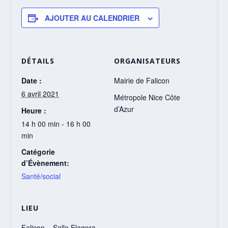
AJOUTER AU CALENDRIER
DÉTAILS
ORGANISATEURS
Date :
Mairie de Falicon
6 avril 2021
Métropole Nice Côte
d’Azur
Heure :
14 h 00 min - 16 h 00
min
Catégorie
d’Évènement:
Santé/social
LIEU
Falicon – Salle Elagora