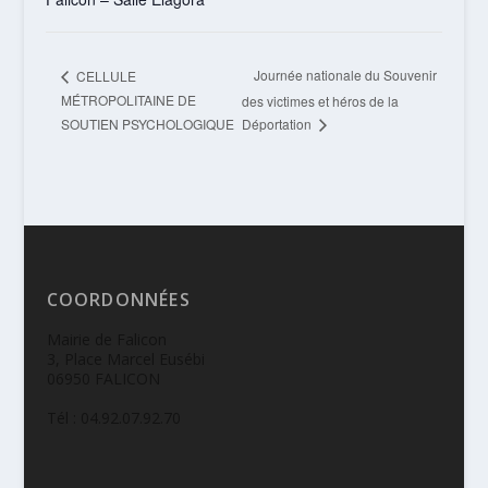
Journée nationale du Souvenir
CELLULE
MÉTROPOLITAINE DE
des victimes et héros de la
SOUTIEN PSYCHOLOGIQUE
Déportation
COORDONNÉES
Mairie de Falicon
3, Place Marcel Eusébi
06950 FALICON
Tél : 04.92.07.92.70