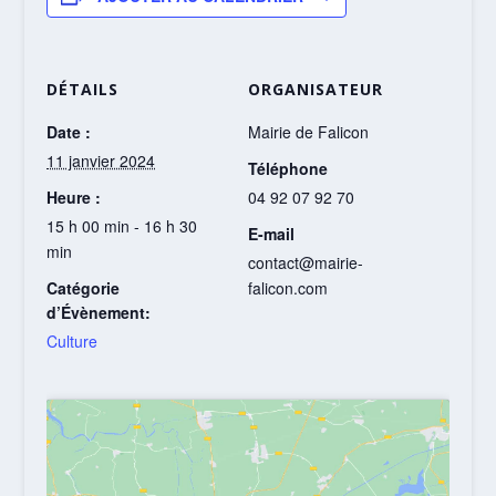
DÉTAILS
ORGANISATEUR
Date :
Mairie de Falicon
11 janvier 2024
Téléphone
Heure :
04 92 07 92 70
15 h 00 min - 16 h 30
E-mail
min
contact@mairie-
Catégorie
falicon.com
d’Évènement:
Culture