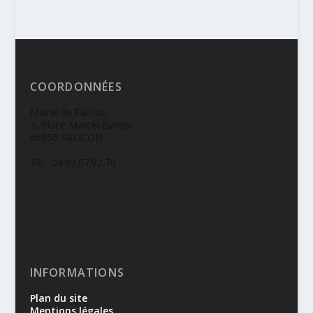
COORDONNÉES
Mairie de Falicon
3, Place Marcel Eusébi
06950 FALICON
Tél : 04.92.07.92.70
INFORMATIONS
Plan du site
Mentions légales