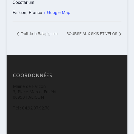
Cocotarium
Falicon
,
France
+ Google Map
Trail de la Ratapignata
BOURSE AUX SKIS ET VELOS
COORDONNÉES
Mairie de Falicon
3, Place Marcel Eusébi
06950 FALICON
Tél : 04.92.07.92.70