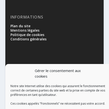
INFORMATIONS
Plan du site
Mentions légales
Politique de cookies
Conditions générales
Gérer le consentement aux
cookies
RÉALISATION
Notre site Internet utilise des cookies qui assurent le fonctionnement
correct de certaines parties du site web et la prise en compte de vos
préférences en tant qu’utilisateur.
Ces cookies appelés "Fonctionnels" ne nécessitent pas votre accord.