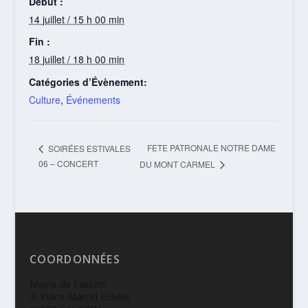
Début :
14 juillet / 15 h 00 min
Fin :
18 juillet / 18 h 00 min
Catégories d’Évènement:
Culture
,
Événements
FETE PATRONALE NOTRE DAME
SOIRÉES ESTIVALES
06 – CONCERT
DU MONT CARMEL
COORDONNÉES
Mairie de Falicon
3, Place Marcel Eusébi