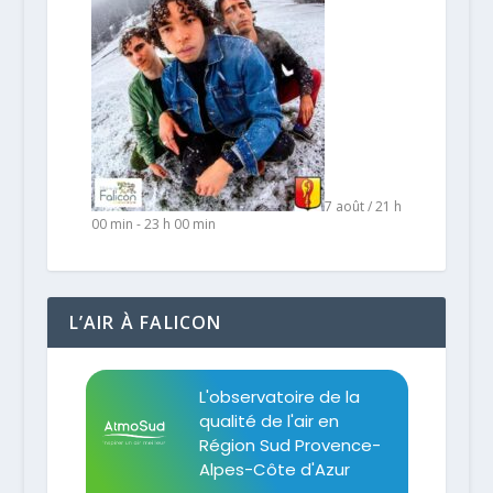
7 août / 21 h
00 min
-
23 h 00 min
L’AIR À FALICON