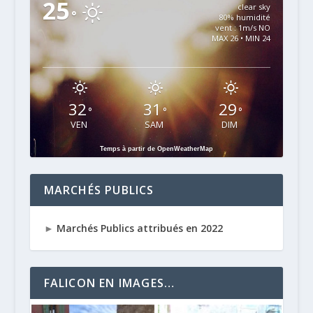
25
clear sky
°
80% humidité
vent : 1m/s NO
MAX 26 • MIN 24
32
31
29
°
°
°
VEN
SAM
DIM
Temps à partir de OpenWeatherMap
MARCHÉS PUBLICS
►
Marchés Publics attribués en 2022
FALICON EN IMAGES…