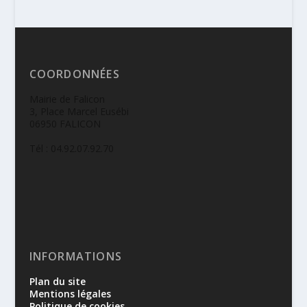
COORDONNÉES
Mairie de Falicon
3, Place Marcel Eusébi
06950 FALICON
Tél : 04.92.07.92.70
INFORMATIONS
Plan du site
Mentions légales
Politique de cookies