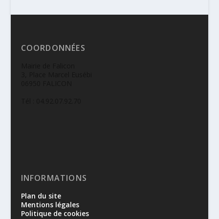
COORDONNÉES
Mairie de Falicon
3, Place Marcel Eusébi
06950 FALICON
Tél : 04.92.07.92.70
INFORMATIONS
Plan du site
Mentions légales
Politique de cookies