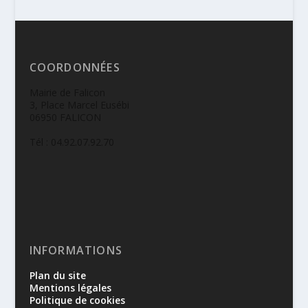
COORDONNÉES
Mairie de Falicon
3, Place Marcel Eusébi
06950 FALICON
Tél : 04.92.07.92.70
INFORMATIONS
Plan du site
Mentions légales
Politique de cookies