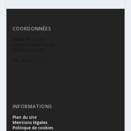
COORDONNÉES
Mairie de Falicon
3, Place Marcel Eusébi
06950 FALICON
Tél : 04.92.07.92.70
INFORMATIONS
Plan du site
Mentions légales
Politique de cookies