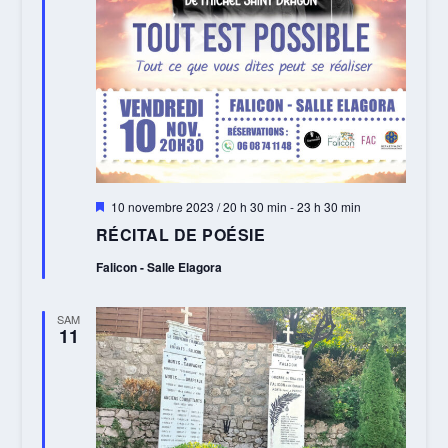
Mis
10 novembre 2023 / 20 h 30 min
-
23 h 30 min
en
RÉCITAL DE POÉSIE
avant
Falicon - Salle Elagora
SAM
11