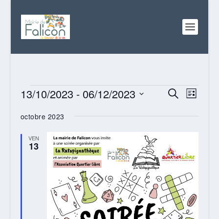
ÉVÈNEMENTS
RECHERC
NAVI
13/10/2023
 - 
06/12/2023
RECHERCHE
LISTE
DE
ET
Sélectionnez
VUES
octobre 2023
NAVIGATI
une
ÉVÈN
date.
DE
VEN
13
VUES
ÉVÈNEME