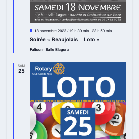
Mis
18 novembre 2023 / 19 h 30 min
-
23 h 59 min
en
Soirée « Beaujolais – Loto »
avant
Falicon - Salle Elagora
SAM
25