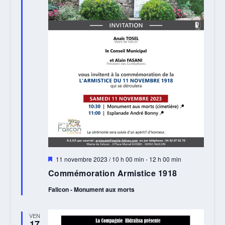
Mis
11 novembre 2023 / 10 h 00 min
-
12 h 00 min
en
Commémoration Armistice 1918
avant
Falicon - Monument aux morts
VEN
17