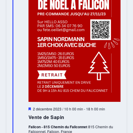
Mis
2 décembre 2023 / 10 h 00 min
-
18 h 00 min
en
Vente de Sapin
avant
Falicon - 815 Chemin du Faliconnet
815 Chemin du
Faliconnet, Falicon, France