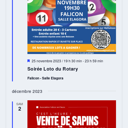
Mis
25 novembre 2023 / 19 h 30 min
-
23 h 59 min
en
Soirée Loto du Rotary
avant
Falicon - Salle Elagora
décembre 2023
SAM
2