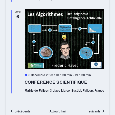
MER
6
Mis
6 décembre 2023 / 18 h 30 min
-
19 h 30 min
en
CONFÉRENCE SCIENTIFIQUE
avant
Mairie de Falicon
3 place Marcel Eusébi, Falicon, France
Évènements
Évènements
précédents
Aujourd’hui
suivants