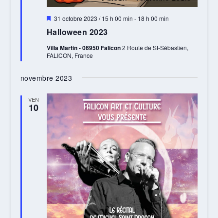
Mis
31 octobre 2023 / 15 h 00 min
-
18 h 00 min
en
Halloween 2023
avant
Villa Martin - 06950 Falicon
2 Route de St-Sébastien,
FALICON, France
novembre 2023
VEN
10