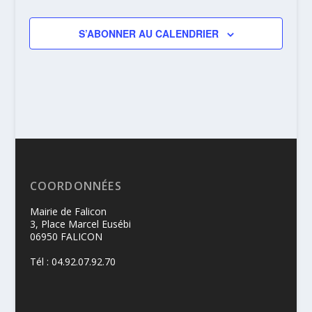
S’ABONNER AU CALENDRIER
COORDONNÉES
Mairie de Falicon
3, Place Marcel Eusébi
06950 FALICON
Tél : 04.92.07.92.70