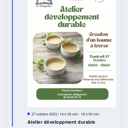
Mis
27 octobre 2023 / 14 h 30 min
-
16 h 00 min
en
Atelier développment durable
avant