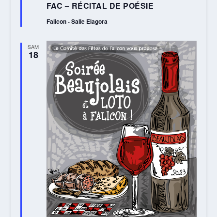
FAC – RÉCITAL DE POÉSIE
avant
Falicon - Salle Elagora
SAM
18