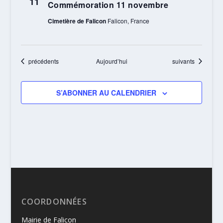
11
Commémoration 11 novembre
Cimetière de Falicon
Falicon, France
Évènements
Évènements
précédents
Aujourd’hui
suivants
S’ABONNER AU CALENDRIER
COORDONNÉES
Mairie de Falicon