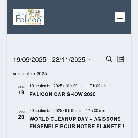
ÉVÈNEMENTS
RECHERC
NAVI
19/09/2025
 - 
23/11/2025
RECHERCHE
LISTE
DE
ET
Sélectionnez
VUES
septembre 2025
NAVIGATI
une
ÉVÈN
date.
DE
19 septembre 2025 / 10 h 00 min
-
17 h 00 min
VEN
19
VUES
FALICON CAR SHOW 2025
ÉVÈNEME
20 septembre 2025 / 9 h 00 min
-
12 h 30 min
SAM
20
WORLD CLEANUP DAY – AGISSONS
ENSEMBLE POUR NOTRE PLANÈTE !