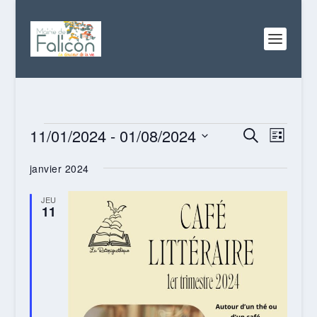
ÉVÈNEMENTS
RECHERC
NAVI
11/01/2024
 - 
01/08/2024
RECHERCHE
LISTE
DE
ET
Sélectionnez
VUES
janvier 2024
NAVIGATI
une
ÉVÈN
date.
DE
JEU
11
VUES
ÉVÈNEME