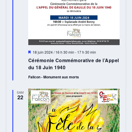
Mis
18 juin 2024 / 16 h 30 min
-
17 h 30 min
en
Cérémonie Commémorative de l’Appel
avant
du 18 Juin 1940
Falicon - Monument aux morts
SAM
22