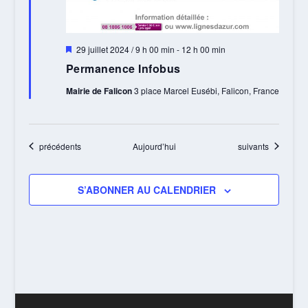
Mis
29 juillet 2024 / 9 h 00 min
-
12 h 00 min
en
Permanence Infobus
avant
Mairie de Falicon
3 place Marcel Eusébi, Falicon, France
Évènements
Évènements
précédents
Aujourd’hui
suivants
S’ABONNER AU CALENDRIER