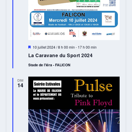
Mis
10 juillet 2024 / 8 h 00 min
-
17 h 00 min
en
La Caravane du Sport 2024
avant
Stade de l'Iéra - FALICON
DIM
14