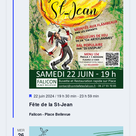
Mis
22 juin 2024 / 19 h 30 min
-
23 h 59 min
en
Fête de la St-Jean
avant
Falicon - Place Bellevue
MER
26