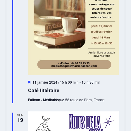
Mis
11 janvier 2024 / 15 h 00 min
-
16 h 30 min
en
Café littéraire
avant
Falicon - Médiathèque
58 route de l'Iéra, France
VEN
19