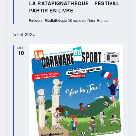
LA RATAPIGNATHÈQUE – FESTIVAL
avant
PARTIR EN LIVRE
Falicon - Médiathèque
58 route de l'Iéra, France
juillet 2024
MER
10