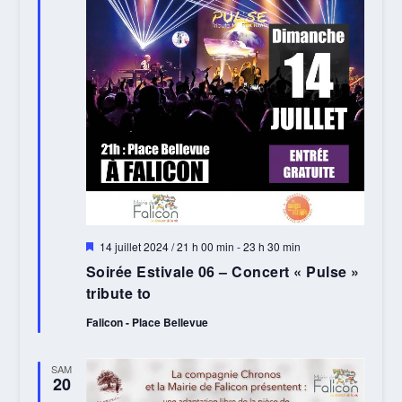
Mis
14 juillet 2024 / 21 h 00 min
-
23 h 30 min
en
Soirée Estivale 06 – Concert « Pulse »
avant
tribute to
Falicon - Place Bellevue
SAM
20