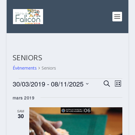
SENIORS
Évènements
Seniors
ÉVÈNEMENTS
RECHERC
NAVI
30/03/2019
 - 
08/11/2025
RECHERCHE
LISTE
DE
ET
Sélectionnez
VUES
mars 2019
NAVIGATI
une
ÉVÈN
date.
DE
SAM
30
VUES
ÉVÈNEME