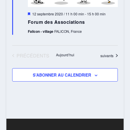
Mis
12 septembre 2020 / 11 h 00 min
-
15 h 00 min
en
Forum des Associations
avant
Falicon - village
FALICON, France
ÉVÈNEMENTS
PRÉCÉDENTS
Aujourd’hui
Évènements
suivants
S’ABONNER AU CALENDRIER