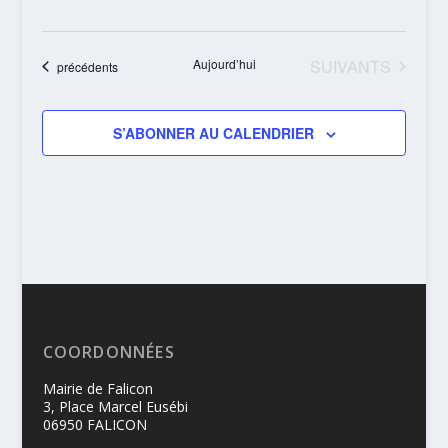
ÉVÈNEMENTS
Aujourd’hui
SUIVANTS
Évènements
précédents
S’ABONNER AU CALENDRIER
COORDONNÉES
Mairie de Falicon
3, Place Marcel Eusébi
06950 FALICON