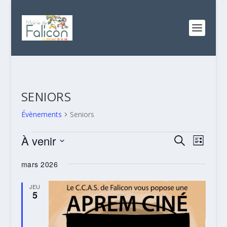
SENIORS
Évènements
Seniors
ÉVÈNEMENTS
RECHERC
NAVI
À venir
RECHERCHE
LISTE
DE
ET
Sélectionnez
VUES
mars 2026
NAVIGATI
une
ÉVÈN
date.
DE
JEU
5
VUES
ÉVÈNEME