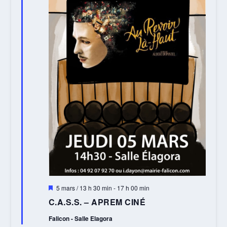
Mis
5 mars / 13 h 30 min
-
17 h 00 min
en
C.A.S.S. – APREM CINÉ
avant
Falicon - Salle Elagora