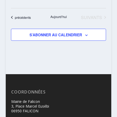
ÉVÈNEMENTS
Aujourd’hui
SUIVANTS
Évènements
précédents
S’ABONNER AU CALENDRIER
COORDONNÉES
Mairie de Falicon
3, Place Marcel Eusébi
06950 FALICON