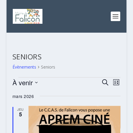
SENIORS
Évènements
Seniors
ÉVÈNEMENTS
RECHERC
NAVI
À venir
RECHERCHE
LISTE
DE
ET
Sélectionnez
VUES
mars 2026
NAVIGATI
une
ÉVÈN
date.
DE
JEU
5
VUES
ÉVÈNEME