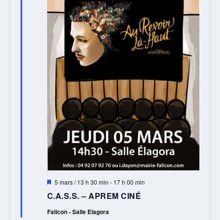
Mis
5 mars / 13 h 30 min
-
17 h 00 min
en
C.A.S.S. – APREM CINÉ
avant
Falicon - Salle Elagora