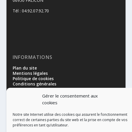
06950 FALICON
Tél : 04.92.07.92.70
INFORMATIONS
Plan du site
Mentions légales
Politique de cookies
Conditions générales
Gérer le consentement aux
cookies
Notre site Internet utilise des cookies qui assurent le fonctionnement
correct de certaines parties du site web et la prise en compte de vos
préférences en tant qu’utilisateur.
RÉALISATION