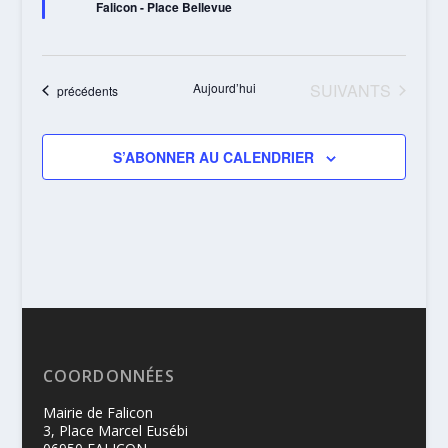
Falicon - Place Bellevue
ÉVÈNEMENTS
Aujourd’hui
SUIVANTS
Évènements
précédents
S’ABONNER AU CALENDRIER
COORDONNÉES
Mairie de Falicon
3, Place Marcel Eusébi