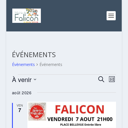
ÉVÉNEMENTS
Évènements
Événements
ÉVÈNEMENTS
RECHERC
NAVI
À venir
RECHERCHE
LISTE
DE
ET
Sélectionnez
VUES
août 2026
NAVIGATI
une
ÉVÈN
date.
DE
VEN
7
VUES
ÉVÈNEME