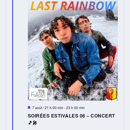
Mis
7 août / 21 h 00 min
-
23 h 00 min
en
SOIRÉES ESTIVALES 06 – CONCERT
avant
🎵🎤