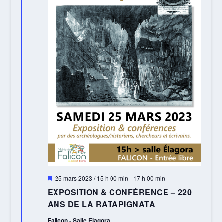
Mis
25 mars 2023 / 15 h 00 min
-
17 h 00 min
en
EXPOSITION & CONFÉRENCE – 220
avant
ANS DE LA RATAPIGNATA
Falicon - Salle Elagora