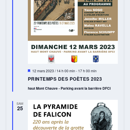
Mis
12 mars 2023 / 14 h 00 min
-
17 h 00 min
en
PRINTEMPS DES POÈTES 2023
avant
haut Mont Chauve - Parking avant la barrière DFCI
SAM
25