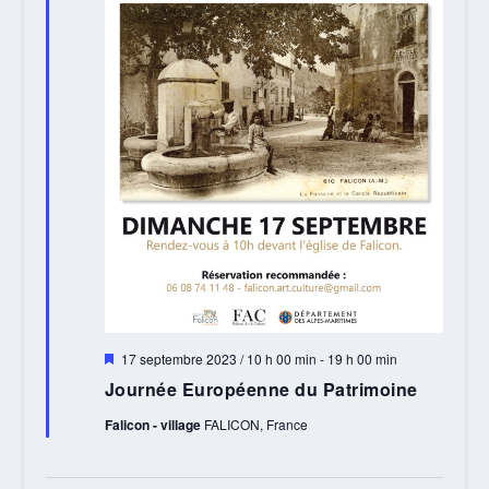
Mis
17 septembre 2023 / 10 h 00 min
-
19 h 00 min
en
Journée Européenne du Patrimoine
avant
Falicon - village
FALICON, France