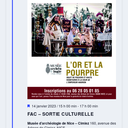
Mis
14 janvier 2023 / 15 h 00 min
-
17 h 00 min
en
FAC – SORTIE CULTURELLE
avant
Musée d’archéologie de Nice – Cimiez
160, avenue des
Arènes de Cimiez, NICE