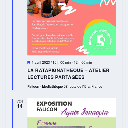
Mis
1 avril 2023 / 10 h 00 min
-
12 h 00 min
en
LA RATAPIGNATHÈQUE – ATELIER
avant
LECTURES PARTAGÉES
Falicon - Médiathèque
58 route de l'Iéra, France
VEN
14