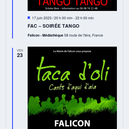
Mis
17 juin 2023 / 20 h 00 min
-
22 h 00 min
en
FAC – SOIRÉE TANGO
avant
Falicon - Médiathèque
58 route de l'Iéra, France
VEN
23