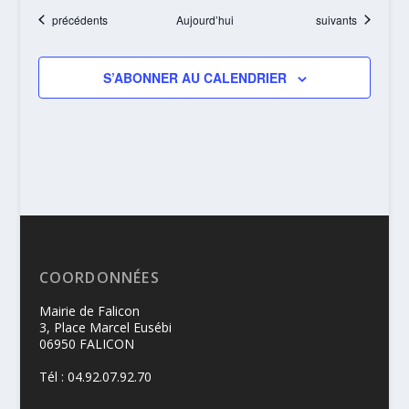
Évènements
Évènements
précédents
Aujourd’hui
suivants
S’ABONNER AU CALENDRIER
COORDONNÉES
Mairie de Falicon
3, Place Marcel Eusébi
06950 FALICON
Tél : 04.92.07.92.70