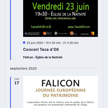
Mis
23 juin 2023 / 19 h 30 min
-
21 h 00 min
en
Concert Taca d’Oli
avant
Falicon - Église de la Nativité
septembre 2023
DIM
17