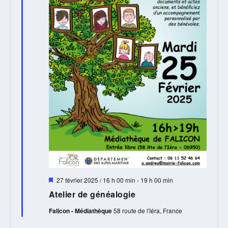
Mis
27 février 2025 / 16 h 00 min
-
19 h 00 min
en
Atelier de généalogie
avant
Falicon - Médiathèque
58 route de l'Iéra, France