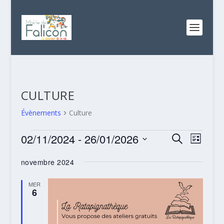
CULTURE
Évènements
Culture
ÉVÈNEMENTS
RECHERC
NAVI
02/11/2024
 - 
26/01/2026
RECHERCHE
LISTE
DE
ET
Sélectionnez
VUES
novembre 2024
NAVIGATI
une
ÉVÈN
date.
DE
MER
6
VUES
ÉVÈNEME