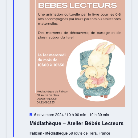
Mis
6 novembre 2024 / 10 h 00 min
-
10 h 30 min
en
Médiathèque – Atelier Bébés Lecteurs
avant
Falicon - Médiathèque
58 route de l'Iéra, France