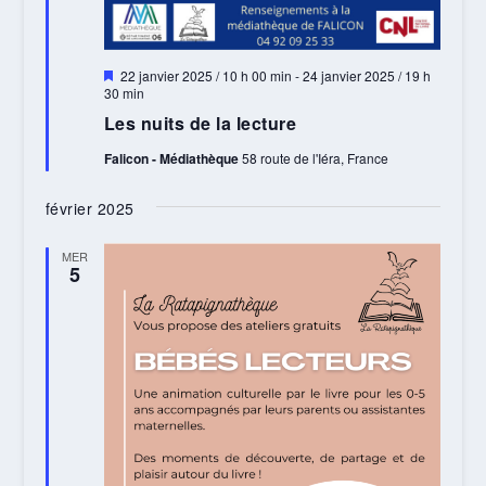
Mis
22 janvier 2025 / 10 h 00 min
-
24 janvier 2025 / 19 h
en
30 min
avant
Les nuits de la lecture
Falicon - Médiathèque
58 route de l'Iéra, France
février 2025
MER
5