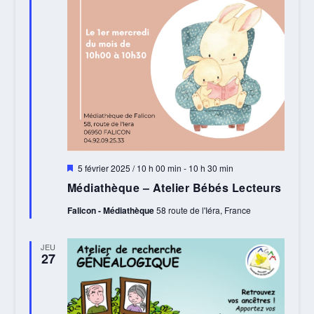
Mis
5 février 2025 / 10 h 00 min
-
10 h 30 min
en
Médiathèque – Atelier Bébés Lecteurs
avant
Falicon - Médiathèque
58 route de l'Iéra, France
JEU
27