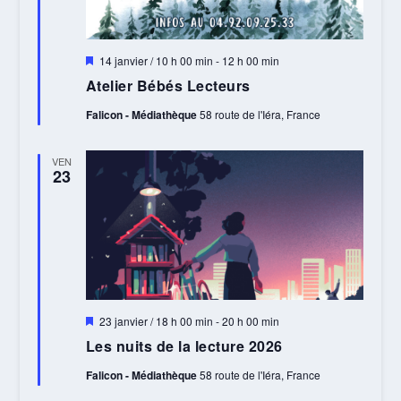
Mis
14 janvier / 10 h 00 min
-
12 h 00 min
en
Atelier Bébés Lecteurs
avant
Falicon - Médiathèque
58 route de l'Iéra, France
VEN
23
Mis
23 janvier / 18 h 00 min
-
20 h 00 min
en
Les nuits de la lecture 2026
avant
Falicon - Médiathèque
58 route de l'Iéra, France