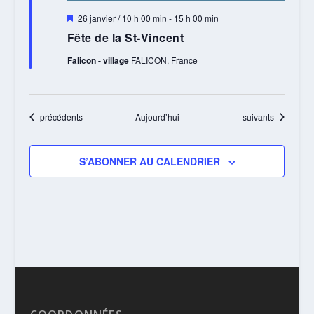
Mis
26 janvier / 10 h 00 min
-
15 h 00 min
en
Fête de la St-Vincent
avant
Falicon - village
FALICON, France
Évènements
Évènements
précédents
Aujourd’hui
suivants
S’ABONNER AU CALENDRIER