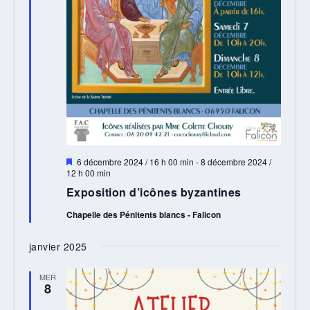
Mis
6 décembre 2024 / 16 h 00 min
-
8 décembre 2024 /
en
12 h 00 min
avant
Exposition d’icônes byzantines
Chapelle des Pénitents blancs - Falicon
janvier 2025
MER
8