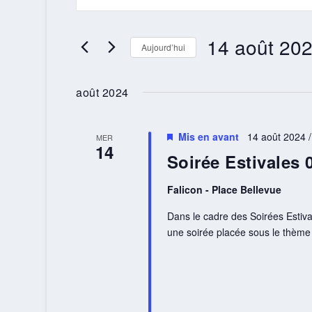
NAVIGATION
clé.
DE
Rechercher
14 août 20
Évènements
Aujourd’hui
VUES
par
Sélectionnez
ÉVÈNEMENTS
mot-
une
août 2024
clé.
date.
Mis en avant
14 août 2024 /
MER
14
Soirée Estivales
Falicon - Place Bellevue
Dans le cadre des Soirées Esti
une soirée placée sous le thè