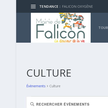
TENDANCE :
FALICON OXYGÈNE
TOUR
CULTURE
Évènements
Culture
ÉVÈNEMENTS
RECHERCHE
Saisir
ET
mot-